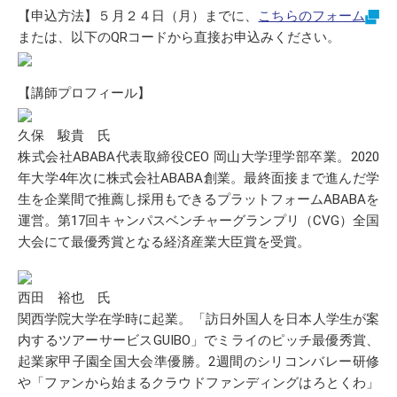
【申込方法】５月２４日（月）までに、
こちらのフォーム
または、以下のQRコードから直接お申込みください。
【講師プロフィール】
久保 駿貴 氏
株式会社ABABA代表取締役CEO 岡山大学理学部卒業。2020
年大学4年次に株式会社ABABA創業。最終面接まで進んだ学
生を企業間で推薦し採用もできるプラットフォームABABAを
運営。第17回キャンパスベンチャーグランプリ（CVG）全国
大会にて最優秀賞となる経済産業大臣賞を受賞。
西田 裕也 氏
関西学院大学在学時に起業。「訪日外国人を日本人学生が案
内するツアーサービスGUIBO」でミライのピッチ最優秀賞、
起業家甲子園全国大会準優勝。2週間のシリコンバレー研修
や「ファンから始まるクラウドファンディングはろとくわ」