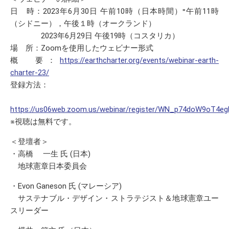
日 時：2023年6月30日 午前10時（日本時間）⁼午前11時
（シドニー），午後１時（オークランド）
2023年6月29日 午後19時（コスタリカ）
場 所：Zoomを使用したウェビナー形式
概 要：
https://earthcharter.org/events/webinar-earth-
charter-23/
登録方法：
https://us06web.zoom.us/webinar/register/WN_p74doW9oT4eg
※視聴は無料です。
＜登壇者＞
・高橋 一生 氏 (日本)
地球憲章日本委員会
・Evon Ganeson 氏 (マレーシア)
サステナブル・デザイン・ストラテジスト＆地球憲章ユー
スリーダー