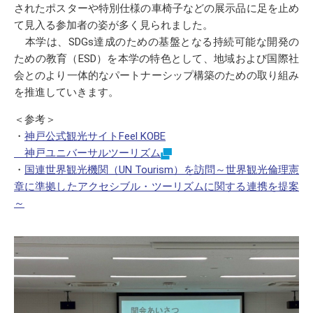
されたポスターや特別仕様の車椅子などの展示品に足を止め
て見入る参加者の姿が多く見られました。
本学は、SDGs達成のための基盤となる持続可能な開発の
ための教育（ESD）を本学の特色として、地域および国際社
会とのより一体的なパートナーシップ構築のための取り組み
を推進していきます。
＜参考＞
・
神戸公式観光サイトFeel KOBE
神戸ユニバーサルツーリズム
・
国連世界観光機関（UN Tourism）を訪問～世界観光倫理憲
章に準拠したアクセシブル・ツーリズムに関する連携を提案
～