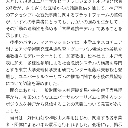
人として須磨ユニバーサルビーチプロジェクト木戸俊介代表
の3者が、さまざまな立場からの話題提供を通じて、神戸市
のアクセシブルな観光事業に関するプラットフォームの整備
が、いずれの事業者にとっても、お互いの強みを生かして、
その活動の連動性を高める「官民連携モデル」であることを
示しました。
後半のパネルディスカッションでは、本学ユネスコチェア
副チェアで学術研究院共通教育・グローバル領域の池谷航介
准教授をモデレーターとして、加藤教授、松本社長、木戸代
表に加え、多様性参加による社会包摂システムの構築を専門
とする東京大学先端科学技術研究センター近藤武夫教授も登
壇し、ユニバーサルツーリズムの推進に関する今後の展望等
について議論を深めました。
閉会にあたり、一般財団法人神戸観光局小林令伊子専務理
事から、今回のようなユニバーサルツーリズムに関するシン
ポジウムを神戸から発信することの意義について発言があり
ました。
当日は、好日山荘や和歌山大学をはじめ、関連する各事業
者・団体によるパネル展示も行われました。会場には、掲示