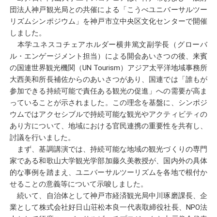
団法人神戸観光局との共催による「こうべユニバーサルツー
リズムシンポジウム」を神戸市立中央区文化センターで開催
しました。
本学ユネスコチェアホルダー横井篤文副学長（グローバ
ル・エンゲージメント担当）による開会あいさつの後、来賓
の国連世界観光機関（UN Tourism）アジア太平洋地域事務所
大西美和所長補佐からのあいさつがあり、国連では「誰もが
参加できる持続可能で責任ある観光の促進」への需要が高ま
っていることが示されました。この理念を基盤に、シンポジ
ウムではアクセシブルで持続可能な観光やアクティビティの
あり方について、地域における官民連携の重要性を共有し、
討議を行いました。
まず、基調講演では、持続可能な地域の観光づくりの専門
家である和歌山大学観光学部加藤久美教授が、国内外の具体
的な事例を踏まえ、ユニバーサルツーリズムを各地で根付か
せることの意義等について示唆しました。
続いて、自治体として神戸市経済観光局中川琢磨課長、企
業として株式会社好日山荘松本良一代表取締役社長、NPO法