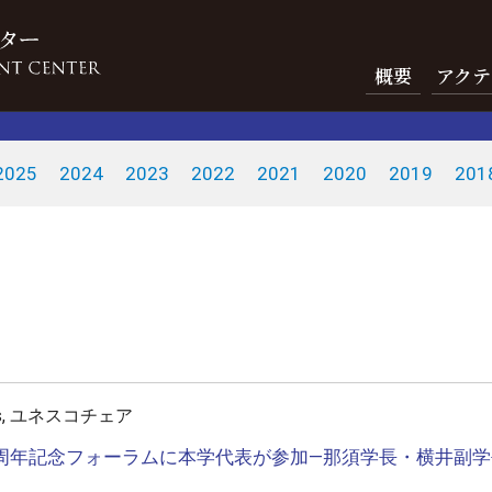
概要
アクテ
2025
2024
2023
2022
2021
2020
2019
201
Gs, ユネスコチェア
周年記念フォーラムに本学代表が参加―那須学長・横井副