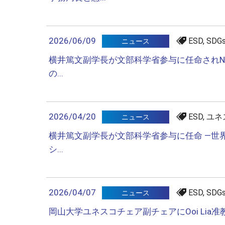
2026/06/09
ESD, SD
ニュース
横井篤文副学長が文部科学省参与に任命されNAF
の...
2026/04/20
ESD, ユ
ニュース
横井篤文副学長が文部科学省参与に任命 ―世界
シ...
2026/04/07
ESD, SD
ニュース
岡山大学ユネスコチェア副チェアにOoi Lia