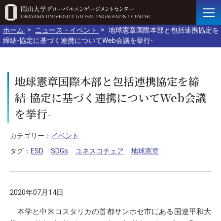
ホーム
ニュース・イベント
地球憲章国際本部と包括連携協定を
締結-協定に基づく連携についてWeb会議を挙行-
地球憲章国際本部と包括連携協定を締
結-協定に基づく連携についてWeb会議
を挙行-
カテゴリー：
イベント
タグ：
ESD
SDGs
ユネスコチェア
地球憲章
2020年07月14日
本学と中米コスタリカの首都サンホセ市にある国連平和大