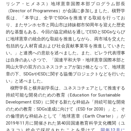
リシア・ヒメネス）地球憲章国際本部プログラム部長
（Director of Programmes）が会議に参加しました。槇野学
長は、「本学は、全学でSDGsを推進する取組を行ってお
り、またサンホセ市と岡山市は姉妹都市50周年を迎えた歴史
的な基盤もある。今回の協定締結を通してESDとSDGsならび
に地球憲章の統合的な取組を推進しながら、両市域を交えた
包括的な人材育成および社会貢献事業等を推進していきた
い。」と連携への意欲を述べました。また、ビレラ代表理事
は自身のあいさつで、「国連平和大学・地球憲章国際本部と
岡山大学の双方のユネスコチェアが架け橋となって、地球憲
章の下、SDGsやESDに関する協働プロジェクトなどを行いた
い」と述べました。
槇野学長と横井副学長は、ユネスコチェアとして推進する
持続可能な開発のための教育（Education for Sustainable
Development: ESD）に関する新たな枠組み「持続可能な開発
のための教育：SDGs達成に向けて（ESD for 2030）」と、そ
の倫理的な枠組みとして「地球憲章（Earth Charter）」が
2019年11月に開催された第40回国連教育科学文化機関（ユ
ネスコ）総会で採択されたことを受けて、
同年12月に