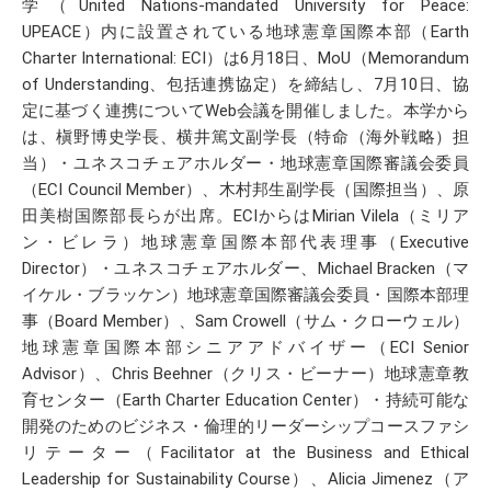
学（United Nations-mandated University for Peace:
UPEACE）内に設置されている地球憲章国際本部（Earth
Charter International: ECI）は6月18日、MoU（Memorandum
of Understanding、包括連携協定）を締結し、7月10日、協
定に基づく連携についてWeb会議を開催しました。本学から
は、槇野博史学長、横井篤文副学長（特命（海外戦略）担
当）・ユネスコチェアホルダー・地球憲章国際審議会委員
（ECI Council Member）、木村邦生副学長（国際担当）、原
田美樹国際部長らが出席。ECIからはMirian Vilela（ミリア
ン・ビレラ）地球憲章国際本部代表理事（Executive
Director）・ユネスコチェアホルダー、Michael Bracken（マ
イケル・ブラッケン）地球憲章国際審議会委員・国際本部理
事（Board Member）、Sam Crowell（サム・クローウェル）
地球憲章国際本部シニアアドバイザー（ECI Senior
Advisor）、Chris Beehner（クリス・ビーナー）地球憲章教
育センター（Earth Charter Education Center）・持続可能な
開発のためのビジネス・倫理的リーダーシップコースファシ
リテーター（Facilitator at the Business and Ethical
Leadership for Sustainability Course）、Alicia Jimenez（ア