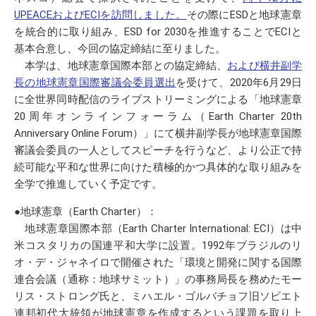
UPEACEおよびECIを訪問しました。
その際にESDと地球憲章
を統合的に取り組み、ESD for 2030を推進することでECIと
基本合意し、今回の協定締結に至りました。
本学は、地球憲章国際本部との協定締結、
および横井副学
長の地球憲章国際審議会委員選出
を受けて、2020年6月29日
に全世界同時配信のライブストリーミングによる「地球憲章
20周年オンラインフォーラム（Earth Charter 20th
Anniversary Online Forum）」にて横井副学長が地球憲章国際
審議会委員の一人としてスピーチを行うなど、より公正で持
続可能な平和な世界に向けた積極的かつ具体的な取り組みを
全学で推進していく予定です。
●地球憲章（Earth Charter）：
地球憲章国際本部（Earth Charter International: ECI）は中
米コスタリカの国連平和大学に設置。1992年ブラジルのリ
オ・デ・ジャネイロで開催された「環境と開発に関する国際
連合会議（通称：地球サミット）」の事務局長を務めたモー
リス・ストロング氏と、ミハエル・ゴルバチョフ旧ソビエト
連邦初代大統領が地球憲章を作成するという課題を取り上