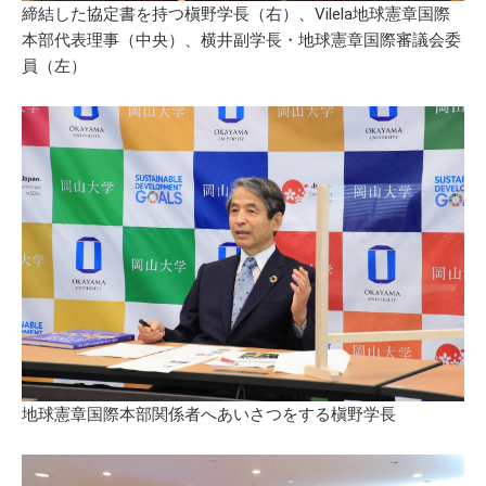
締結した協定書を持つ槇野学長（右）、Vilela地球憲章国際
本部代表理事（中央）、横井副学長・地球憲章国際審議会委
員（左）
地球憲章国際本部関係者へあいさつをする槇野学長