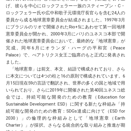
げ、彼らを中心にロックフェラー一族のスティーブン・C・
ロックフェラー氏や広中和歌子元環境庁長官らを含む24人の
委員から成る地球憲章委員会が結成されました。1997年3月
にブラジルのリオで開催されたRio+5にあわせて第一回地球
憲章委員会が開かれ、2000年3月にパリのユネスコ本部で開
催された地球憲章委員会において、最終的な「地球憲章」が
完成。同年6月にオランダ・ハーグの平和宮（Peace
Palace）で、べアトリクス女王ご臨席のもと正式に発表され
ました。
「地球憲章」は前文、本文、結語で構成されており、さら
に本文については4つの柱と16の原則で構成されています。6
月15日現在59の言語で翻訳され、世界の多くの国と地域で用
いられており、さらに2019年に開催された第40回ユネスコ総
会では、持続可能な開発のための教育（Education for
Sustainable Development: ESD）に関する新たな枠組み「持
続可能な開発のための教育：SDGs達成に向けて（ESD for
2030）」の倫理的な枠組みとして「地球憲章（Earth
Charter）」が採択。さらなる統合的な取り組みと推進が期